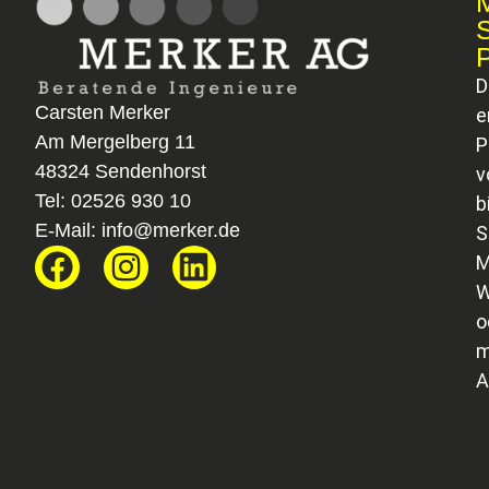
D
Carsten Merker
e
Am Mergelberg 11
P
48324 Sendenhorst
v
Tel:
02526 930 10
b
E-Mail:
info@merker.de
S
M
W
o
m
A