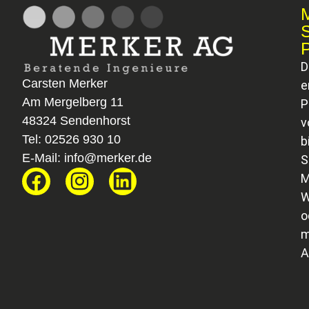
D
Carsten Merker
e
Am Mergelberg 11
P
48324 Sendenhorst
v
Tel:
02526 930 10
b
E-Mail:
info@merker.de
S
M
W
o
m
A